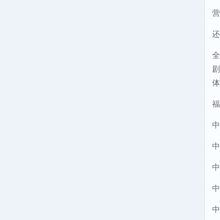
营
还
全
剧
体
福
中
中
中
中
中