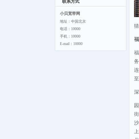
联系方式
小贝宽带网
地址：中国北京
猜
电话：10000
手机：10000
福
E-mail：10000
福
务
连
至
深
园
街
沙
上