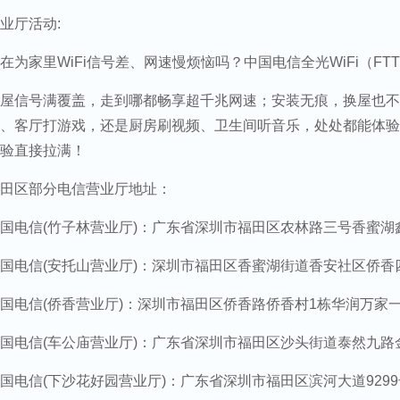
业厅活动:
在为家里WiFi信号差、网速慢烦恼吗？中国电信全光WiFi（FT
屋信号满覆盖，走到哪都畅享超千兆网速；安装无痕，换屋也不
、客厅打游戏，还是厨房刷视频、卫生间听音乐，处处都能体验
验直接拉满！
田区部分电信营业厅地址：
国电信(竹子林营业厅)：广东省深圳市福田区农林路三号香蜜湖
国电信(安托山营业厅)：深圳市福田区香蜜湖街道香安社区侨香四
国电信(侨香营业厅)：深圳市福田区侨香路侨香村1栋华润万家一层
国电信(车公庙营业厅)：广东省深圳市福田区沙头街道泰然九路金
国电信(下沙花好园营业厅)：广东省深圳市福田区滨河大道929