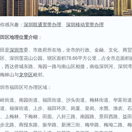
你感兴趣：
深圳联通宽带办理
、
深圳移动宽带办理
田区地理位置介绍
：
田是
深圳市
委、市政府所在地，全市的行政、金融、文化、商贸
区、深圳莲花山公园。辖区面积78.66平方公里，占全市总面积
，西达侨城东路、海园一路与南山区相接，南临深圳河、深圳湾
梅林山与
龙华区
毗邻。
圳市福田区可办理区域：
岭街道、南园街道、福田街道、沙头街道、梅林街道、华富街道
道、福保街道、上步、福田环庆、岗厦、皇岗、水围、渔农、石
、上梅林、下梅林、田面。八卦三路、南园路、景田西路、益田
步北路、商报东路、振华路、新洲三街、梅华路、梅坳二路、梅