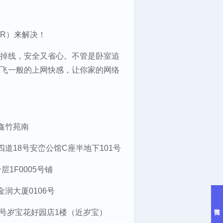
TR）来解决！
掉线，安全又省心。不管是卧室追
飞一般的上网快感，让你家的网络
鑫竹苑南
道18号安峦公馆C座半地下101号
1F0005号铺
润大厦0106号
9号岁宝花好园店1楼（近岁宝）