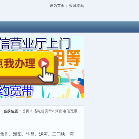
设为首页
收藏本站
|
当前位置：
首页
>
省电信宽带
>
河南电信宽带
焦作
、
濮阳
、
许昌
、
漯河
、
三门峡
、
商