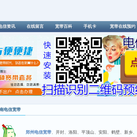
电信资讯
在线留言
宽带百科
手机卡
宽带在线预约
南电信宽带
郑州电信宽带
、
开封
、
洛阳
、
平顶山
、
安阳
、
鹤壁
、
新乡
、