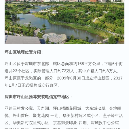
坪山区地理位置介绍
：
坪山区位于
深圳市
东北部，辖区总面积约168平方公里，下辖6个街
道共23个社区，实际管理人口约72万人，其中户籍人口约8万人。
坪山原属于龙岗区的一部分，2009年6月30日成立坪山新区，2017
年1月7日正式揭牌成立行政区。
深圳市坪山区推荐安装电信宽带地区
：
亚迪三村发公寓、天峦湖、坪山招商花园城、大东城-2期、金地朗
悦、坪山首座、聚龙花园-一期、华美新村院区式小区、燕子岭生活
区、华美新村院区式小区、京基御景印象-四期、深城投中心公馆、