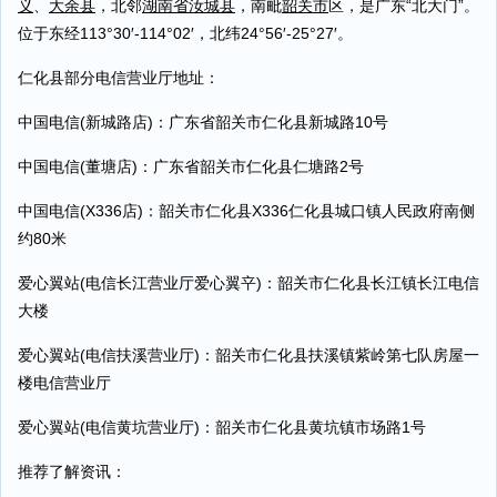
义
、
大余县
，北邻
湖南省汝城县
，南毗
韶关市
区，是广东“北大门”。
位于东经113°30′-114°02′，北纬24°56′-25°27′。
仁化县部分电信营业厅地址：
中国电信(新城路店)：广东省韶关市仁化县新城路10号
中国电信(董塘店)：广东省韶关市仁化县仁塘路2号
中国电信(X336店)：韶关市仁化县X336仁化县城口镇人民政府南侧
约80米
爱心翼站(电信长江营业厅爱心翼䇂)：韶关市仁化县长江镇长江电信
大楼
爱心翼站(电信扶溪营业厅)：韶关市仁化县扶溪镇紫岭第七队房屋一
楼电信营业厅
爱心翼站(电信黄坑营业厅)：韶关市仁化县黄坑镇市场路1号
推荐了解资讯：