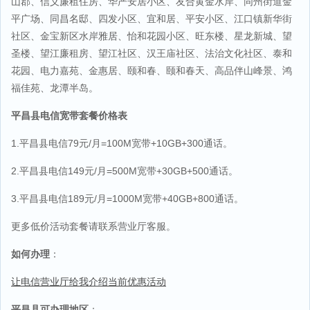
山郡、信义廉租住房、华严安居小区、友合黄金水岸、同州街道金
平广场、同昌名邸、四发小区、宜和居、平安小区、江口镇新华街
社区、金宝新区水岸雅居、怡和花园小区、旺东楼、星龙新城、望
圣楼、望江廉租房、望江社区、汉王庙社区、法治文化社区、泰和
花园、电力嘉苑、金惠居、颐和春、颐和春天、高品伴山峰景、鸿
福佳苑、龙潭半岛。
平昌县电信宽带套餐价格表
1.平昌县电信79元/月=100M宽带+10GB+300通话。
2.平昌县电信149元/月=500M宽带+30GB+500通话。
3.平昌县电信189元/月=1000M宽带+40GB+800通话。
更多低价活动套餐请联系营业厅客服。
如何办理
：
让电信营业厅给我介绍当前优惠活动
平昌县可办理地区
：