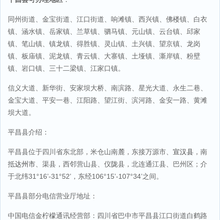
同州街道、金宝街道、江口街道、响滩镇、西兴镇、佛楼镇、白衣
镇、涵水镇、岳家镇、兰草镇、驷马镇、元山镇、云台镇、邱家
镇、笔山镇、镇龙镇、得胜镇、灵山镇、土兴镇、望京镇、龙岗
镇、板庙镇、泥龙镇、青云镇、大寨镇、土垭镇、澌岸镇、粉壁
镇、岩口镇、三十二梁镇、江家口镇。
信义大道、新华街、安家坝大桥、南滨路、星光大道、永生二巷、
金宝大道、平安一巷、江阳路、望江街、滨河路、金安一路、黄滩
坝大道。
平昌县介绍：
平昌县位于四川省东北部，米仓山南麓，东接万源市、
宣汉县
，南
抵
达州市
、渠县，西邻营山县、仪陇县，北连通江县、巴州区；介
于北纬31°16’-31°52’，东经106°15’-107°34’之间。
平昌县部分电信营业厅地址：
中国电信金柠檬通讯经营部：四川省巴中市平昌县江口街道白鹤路