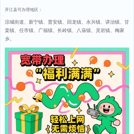
开江县可办理地区：
淙城街道、新宁镇、普安镇、回龙镇、永兴镇、讲治镇、甘
棠镇、任市镇、广福镇、长岭镇、八庙镇、灵岩镇、梅家
乡。