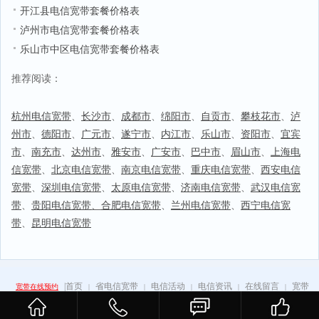
开江县电信宽带套餐价格表
泸州市电信宽带套餐价格表
乐山市中区电信宽带套餐价格表
推荐阅读：
杭州电信宽带
、
长沙市
、
成都市
、
绵阳市
、
自贡市
、
攀枝花市
、
泸
州市
、
德阳市
、
广元市
、
遂宁市
、
内江市
、
乐山市
、
资阳市
、
宜宾
市
、
南充市
、
达州市
、
雅安市
、
广安市
、
巴中市
、
眉山市
、
上海电
信宽带
、
北京电信宽带
、
南京电信宽带
、
重庆电信宽带
、
西安电信
宽带
、
深圳电信宽带
、
太原电信宽带
、
济南电信宽带
、
武汉电信宽
带
、
贵阳电信宽带
、
合肥电信宽带
、
兰州电信宽带
、
西宁电信宽
带
、
昆明电信宽带
|
首页
省电信宽带
电信活动
电信资讯
在线留言
宽带
宽带在线预约
|
|
|
|
|
百科
手机卡
|