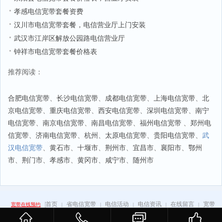
孝感电信宽带套餐资费
汉川市电信宽带套餐，电信营业厅上门安装
武汉市江岸区解放公园路电信营业厅
钟祥市电信宽带套餐价格表
推荐阅读：
合肥电信宽带
、
长沙电信宽带
、
成都电信宽带
、
上海电信宽带
、
北
京电信宽带
、
重庆电信宽带
、
西安电信宽带
、
深圳电信宽带
、
南宁
电信宽带
、
南京电信宽带
、
南昌电信宽带
、
福州电信宽带
、
郑州电
信宽带
、
济南电信宽带
、
杭州
、
太原电信宽带
、
贵阳电信宽带
、
武
汉电信宽带
、
黄石市
、
十堰市
、
荆州市
、
宜昌市
、
襄阳市
、
鄂州
市
、
荆门市
、
孝感市
、
黄冈市
、
咸宁市
、
随州市
|
首页
省电信宽带
电信活动
电信资讯
在线留言
宽带
宽带在线预约
|
|
|
|
|
百科
手机卡
|