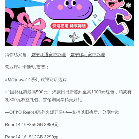
猜你感兴趣：
咸宁联通宽带办理
、
咸宁移动宽带办理
营业厅办卡活动/资费：
#华为nova14系列 欢迎到店选购
✅ 国补优惠最高500元，鸿蒙日日新签到至高1000元红包，鸿蒙有
礼800元权益礼包。首销期间享精美好礼
—𝐎𝐏𝐏𝐎 𝐑𝐞𝐧𝐨𝟏𝟒系列火爆开售中—支持以旧换新、分期付款
Reno14 16+256GB 2999元
Reno14 16+512GB 3299元