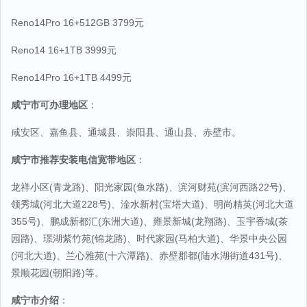
Reno14Pro 16+512GB 3799元
Reno14 16+1TB 3999元
Reno14Pro 16+1TB 4499元
咸宁市可办理地区
：
咸安区、嘉鱼县、通城县、崇阳县、通山县、赤壁市。
咸宁市推荐安装电信宽带地区
：
龙祥小区(青龙路)、阳光家园(鱼水路)、滨河财苑(滨河西路22号)、
领秀城(河北大道228号)、淦水新村(宝塔大道)、明尚精英(河北大道
355号)、鹏成新都汇(东洲大道)、雍景新城(龙翔路)、玉宇香城(茶
园路)、璟湖紫竹苑(锦龙路)、时代家园(马柏大道)、华景中央公园
(河北大道)、兰心雅苑(十六潭路)、赤壁郡都(陆水湖街道431号)、
景顺花园(朝阳路)等。
咸宁市介绍
：